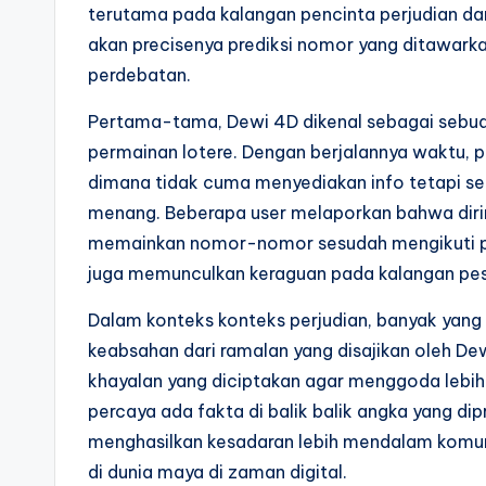
terutama pada kalangan pencinta perjudian d
akan precisenya prediksi nomor yang ditawarka
perdebatan.
Pertama-tama, Dewi 4D dikenal sebagai sebua
permainan lotere. Dengan berjalannya waktu, p
dimana tidak cuma menyediakan info tetapi s
menang. Beberapa user melaporkan bahwa dirin
memainkan nomor-nomor sesudah mengikuti petu
juga memunculkan keraguan pada kalangan pes
Dalam konteks konteks perjudian, banyak yan
keabsahan dari ramalan yang disajikan oleh D
khayalan yang diciptakan agar menggoda lebih
percaya ada fakta di balik balik angka yang dip
menghasilkan kesadaran lebih mendalam komuni
di dunia maya di zaman digital.