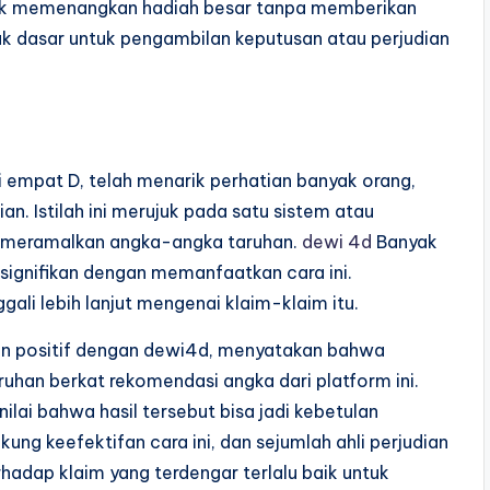
tuk memenangkan hadiah besar tanpa memberikan
ayak dasar untuk pengambilan keputusan atau perjudian
i empat D, telah menarik perhatian banyak orang,
n. Istilah ini merujuk pada satu sistem atau
 meramalkan angka-angka taruhan.
dewi 4d
Banyak
signifikan dengan memanfaatkan cara ini.
gali lebih lanjut mengenai klaim-klaim itu.
 positif dengan dewi4d, menyatakan bahwa
an berkat rekomendasi angka dari platform ini.
lai bahwa hasil tersebut bisa jadi kebetulan
ung keefektifan cara ini, dan sejumlah ahli perjudian
hadap klaim yang terdengar terlalu baik untuk