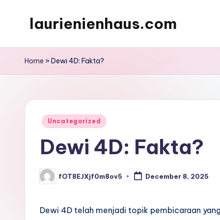
laurienienhaus.com
Skip
to
content
Home
»
Dewi 4D: Fakta?
Posted
Uncategorized
in
Dewi 4D: Fakta?
fOT8EJXjf0m8ov5
December 8, 2025
Posted
by
Dewi 4D telah menjadi topik pembicaraan yang 