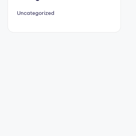
Uncategorized