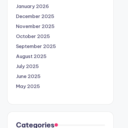
January 2026
December 2025
November 2025
October 2025
September 2025
August 2025
July 2025
June 2025
May 2025
Categories