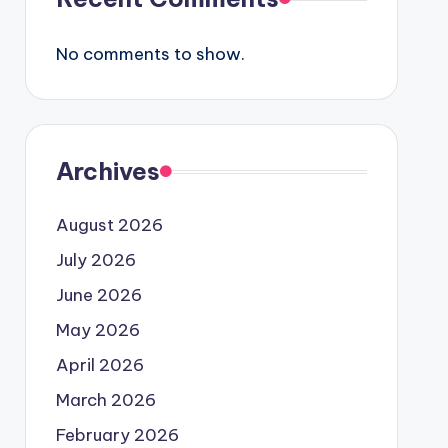
No comments to show.
Archives
August 2026
July 2026
June 2026
May 2026
April 2026
March 2026
February 2026