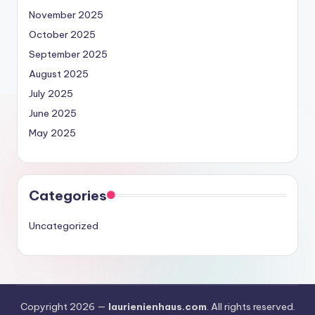
November 2025
October 2025
September 2025
August 2025
July 2025
June 2025
May 2025
Categories
Uncategorized
Copyright 2026 —
laurienienhaus.com
. All rights reserved.