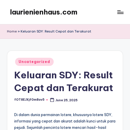
laurienienhaus.com
Skip
to
content
Home
»
Keluaran SDY: Result Cepat dan Terakurat
Posted
Uncategorized
in
Keluaran SDY: Result
Cepat dan Terakurat
fOT8EJXjf0m8ov5
June 25, 2025
Posted
by
Di dalam dunia permainan lotere, khususnya lotere SDY,
informasi yang cepat dan akurat adalah kunci untuk para
pejudi. Sejumlah pencinta lotere mencari hasil-hasil