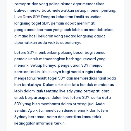
tercepat dan yang paling akurat agar memastikan
bahwa mereka tidak melewatkan setiap momen penting.
Live Draw SDY
Dengan kehadiran fasilitas undian
langsung togel SDY, pemain dapat menikmati
pengalaman bermain yang lebih lebih dan mendebarkan,
di mana hasil keluaran yang secara langsung dapat
diperhatikan pada waktu sebenarnya.
Lotere SDY memberikan peluang besar bagi semua
pemain untuk memenangkan berbagai reward yang
menarik. Setiap harinya, pengeluaran SDY menjadi
sorotan terkini, khususnya bagi mereka ingin tahu
mengetahui result togel SDY dan memprediksi hasil pada
hari berikutnya. Dalam artikel ini kita hendak membahas
lebih dalam jauh tentang live sdy yang tercepat, cara
untuk berpartisipasi dalam live lotere SDY, serta data
SDY yang bisa membantu dalam strategi judi Anda
sendiri. Ayo kita menelusuri dunia menarik dari lotere
Sydney bersama-sama dan pastikan kamu tidak
ketinggalan informasi terkini.