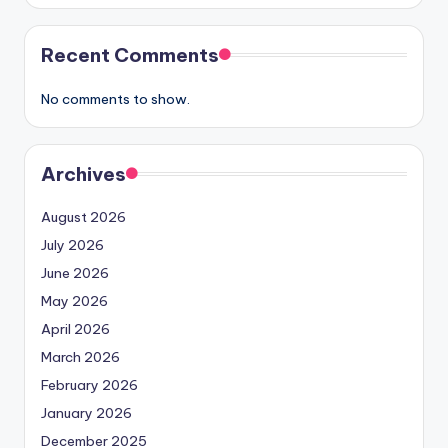
Recent Comments
No comments to show.
Archives
August 2026
July 2026
June 2026
May 2026
April 2026
March 2026
February 2026
January 2026
December 2025