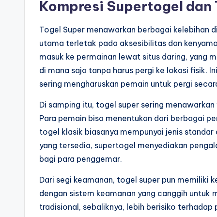
Kompresi Supertogel dan 
Togel Super menawarkan berbagai kelebihan di
utama terletak pada aksesibilitas dan kenyam
masuk ke permainan lewat situs daring, yang 
di mana saja tanpa harus pergi ke lokasi fisik.
sering mengharuskan pemain untuk pergi secara
Di samping itu, togel super sering menawarkan
Para pemain bisa menentukan dari berbagai per
togel klasik biasanya mempunyai jenis standar
yang tersedia, supertogel menyediakan penga
bagi para penggemar.
Dari segi keamanan, togel super pun memiliki 
dengan sistem keamanan yang canggih untuk me
tradisional, sebaliknya, lebih berisiko terhad