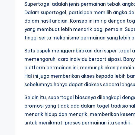
Supertogel adalah jenis permainan tebak angka ya
Dalam supertogel, partisipan memilih angka d
dalam hasil undian. Konsep ini mirip dengan to
yang membuat lebih menarik bagi pemain. Super
tinggi serta mekanisme permainan yang lebih ba
Satu aspek menggembirakan dari super togel 
memengaruhi cara individu berpartisipasi. Ban
platform permainan ini, memungkinkan pemain u
Hal ini juga memberikan akses kepada lebih ba
sebelumnya hanya dapat diakses secara langsu
Selain itu, supertogel biasanya dilengkapi den
promosi yang tidak ada dalam togel tradisiona
menarik hidup dan menarik, memberikan kesemp
untuk menikmati proses permainan itu sendiri.