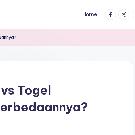
facebook.
twitte
t
Home
daannya?
 vs Togel
 Perbedaannya?