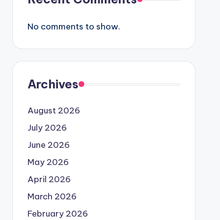
No comments to show.
Archives
August 2026
July 2026
June 2026
May 2026
April 2026
March 2026
February 2026