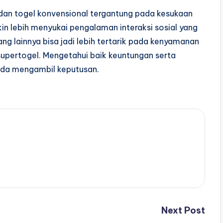
 dan togel konvensional tergantung pada kesukaan
n lebih menyukai pengalaman interaksi sosial yang
ang lainnya bisa jadi lebih tertarik pada kenyamanan
upertogel. Mengetahui baik keuntungan serta
Anda mengambil keputusan.
Next Post