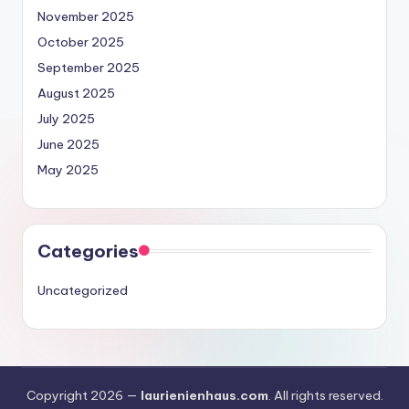
November 2025
October 2025
September 2025
August 2025
July 2025
June 2025
May 2025
Categories
Uncategorized
Copyright 2026 —
laurienienhaus.com
. All rights reserved.