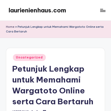
laurienienhaus.com
Skip
to
content
Home
»
Petunjuk Lengkap untuk Memahami Wargatoto Online serta
Cara Bertaruh
Posted
Uncategorized
in
Petunjuk Lengkap
untuk Memahami
Wargatoto Online
serta Cara Bertaruh