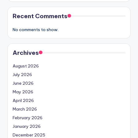
Recent Comments
No comments to show.
Archives
August 2026
July 2026
June 2026
May 2026
April 2026
March 2026
February 2026
January 2026
December 2025