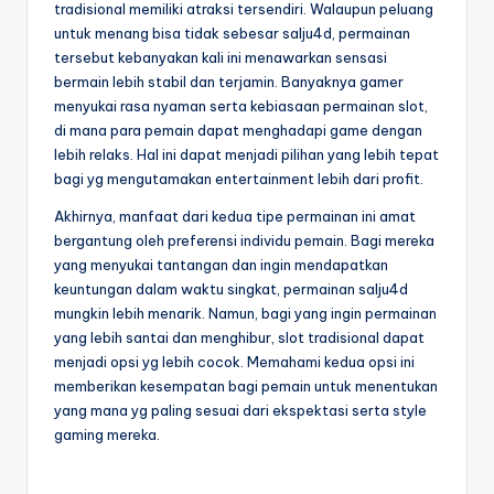
tradisional memiliki atraksi tersendiri. Walaupun peluang
untuk menang bisa tidak sebesar salju4d, permainan
tersebut kebanyakan kali ini menawarkan sensasi
bermain lebih stabil dan terjamin. Banyaknya gamer
menyukai rasa nyaman serta kebiasaan permainan slot,
di mana para pemain dapat menghadapi game dengan
lebih relaks. Hal ini dapat menjadi pilihan yang lebih tepat
bagi yg mengutamakan entertainment lebih dari profit.
Akhirnya, manfaat dari kedua tipe permainan ini amat
bergantung oleh preferensi individu pemain. Bagi mereka
yang menyukai tantangan dan ingin mendapatkan
keuntungan dalam waktu singkat, permainan salju4d
mungkin lebih menarik. Namun, bagi yang ingin permainan
yang lebih santai dan menghibur, slot tradisional dapat
menjadi opsi yg lebih cocok. Memahami kedua opsi ini
memberikan kesempatan bagi pemain untuk menentukan
yang mana yg paling sesuai dari ekspektasi serta style
gaming mereka.