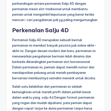
perbandingan antara permainan Salju 4D dengan
permainan mesin slot tradisional untuk membantu
pemain untuk mengambil keputusan yang benar ketika
mencari-cari pengalaman judi yg paling menguntungkan.
Perkenalan Salju 4D
Permainan Salju 4D merupakan sebuah bentuk
permainan ini memikat banyak pecinta judi online akhir-
akhir ini. Dengan desain modern dan baru, permainan ini
menawarkan pengalaman bermain lebih dinamis dan
berbeda dibandingkan permainan slot konvensional.
Dalam permainan ini, pemain dapat memilih nomor dan
mendapatkan peluang untuk meraih pembayaran
bervariasi membuatnya semakin menarik untuk dicoba.
Salah satu kelebihan dari permainan ini adalah
kemungkinan untuk meraih profit dalam jumlah besar
dalam waktu yang.
salju 4d
Dengan format permainan
yang ringan dan mudah dipahami, para pemain dapat
dengan cepat terjun ke dunia permainan tanpa harus