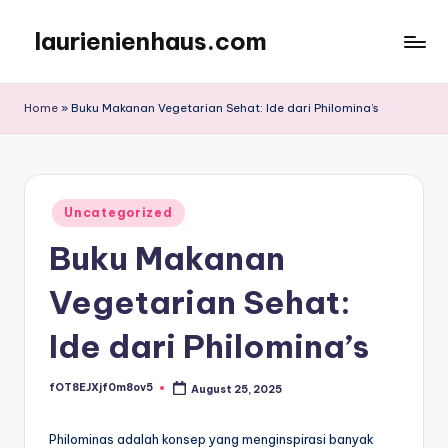
laurienienhaus.com
Skip
to
content
Home
»
Buku Makanan Vegetarian Sehat: Ide dari Philomina’s
Posted
Uncategorized
in
Buku Makanan
Vegetarian Sehat:
Ide dari Philomina’s
fOT8EJXjf0m8ov5
August 25, 2025
Posted
by
Philominas adalah konsep yang menginspirasi banyak