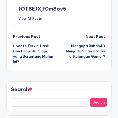
fOT8EJXjf0m8ov5
View All Posts
Post
Previous Post
Next Post
Update Terkini Hasil
Mengapa Rubah4D
navigation
Live Draw Hk: Siapa
Menjadi Pilihan Utama
yang Beruntung Malam
di Kalangan Gamer?
Ini?
Search
Search