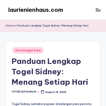
laurienienhaus.com
Skip
to
content
Home
»
Panduan Lengkap Togel Sidney: Menang Setiap Hari
Posted
Uncategorized
in
Panduan Lengkap
Togel Sidney:
Menang Setiap Hari
fOT8EJXjf0m8ov5
August 18, 2025
Posted
by
Togel Sidney semakin populer di kalangan para pecinta