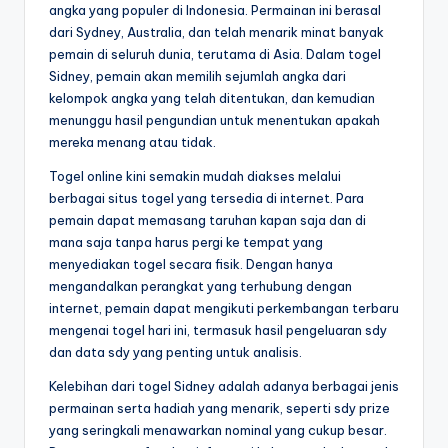
angka yang populer di Indonesia. Permainan ini berasal
dari Sydney, Australia, dan telah menarik minat banyak
pemain di seluruh dunia, terutama di Asia. Dalam togel
Sidney, pemain akan memilih sejumlah angka dari
kelompok angka yang telah ditentukan, dan kemudian
menunggu hasil pengundian untuk menentukan apakah
mereka menang atau tidak.
Togel online kini semakin mudah diakses melalui
berbagai situs togel yang tersedia di internet. Para
pemain dapat memasang taruhan kapan saja dan di
mana saja tanpa harus pergi ke tempat yang
menyediakan togel secara fisik. Dengan hanya
mengandalkan perangkat yang terhubung dengan
internet, pemain dapat mengikuti perkembangan terbaru
mengenai togel hari ini, termasuk hasil pengeluaran sdy
dan data sdy yang penting untuk analisis.
Kelebihan dari togel Sidney adalah adanya berbagai jenis
permainan serta hadiah yang menarik, seperti sdy prize
yang seringkali menawarkan nominal yang cukup besar.