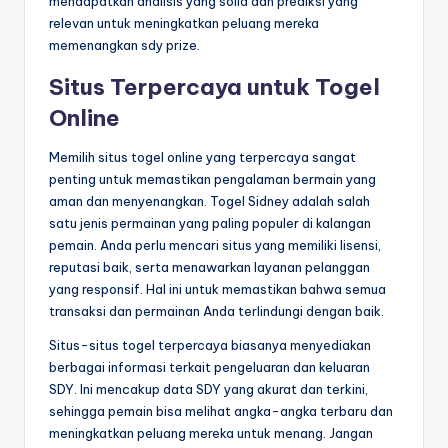
mendapatkan analisis yang solid dan prediksi yang
relevan untuk meningkatkan peluang mereka
memenangkan sdy prize.
Situs Terpercaya untuk Togel
Online
Memilih situs togel online yang terpercaya sangat
penting untuk memastikan pengalaman bermain yang
aman dan menyenangkan. Togel Sidney adalah salah
satu jenis permainan yang paling populer di kalangan
pemain. Anda perlu mencari situs yang memiliki lisensi,
reputasi baik, serta menawarkan layanan pelanggan
yang responsif. Hal ini untuk memastikan bahwa semua
transaksi dan permainan Anda terlindungi dengan baik.
Situs-situs togel terpercaya biasanya menyediakan
berbagai informasi terkait pengeluaran dan keluaran
SDY. Ini mencakup data SDY yang akurat dan terkini,
sehingga pemain bisa melihat angka-angka terbaru dan
meningkatkan peluang mereka untuk menang. Jangan