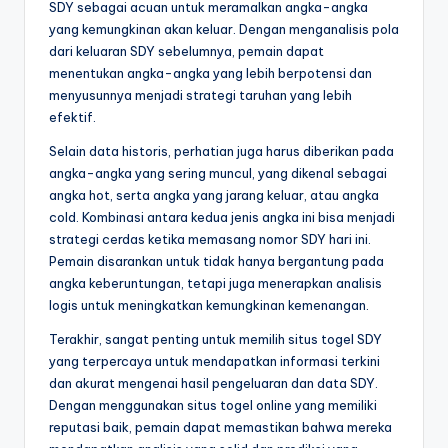
SDY sebagai acuan untuk meramalkan angka-angka
yang kemungkinan akan keluar. Dengan menganalisis pola
dari keluaran SDY sebelumnya, pemain dapat
menentukan angka-angka yang lebih berpotensi dan
menyusunnya menjadi strategi taruhan yang lebih
efektif.
Selain data historis, perhatian juga harus diberikan pada
angka-angka yang sering muncul, yang dikenal sebagai
angka hot, serta angka yang jarang keluar, atau angka
cold. Kombinasi antara kedua jenis angka ini bisa menjadi
strategi cerdas ketika memasang nomor SDY hari ini.
Pemain disarankan untuk tidak hanya bergantung pada
angka keberuntungan, tetapi juga menerapkan analisis
logis untuk meningkatkan kemungkinan kemenangan.
Terakhir, sangat penting untuk memilih situs togel SDY
yang terpercaya untuk mendapatkan informasi terkini
dan akurat mengenai hasil pengeluaran dan data SDY.
Dengan menggunakan situs togel online yang memiliki
reputasi baik, pemain dapat memastikan bahwa mereka