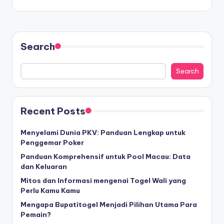
Search
Search
Recent Posts
Menyelami Dunia PKV: Panduan Lengkap untuk
Penggemar Poker
Panduan Komprehensif untuk Pool Macau: Data
dan Keluaran
Mitos dan Informasi mengenai Togel Wali yang
Perlu Kamu Kamu
Mengapa Bupatitogel Menjadi Pilihan Utama Para
Pemain?