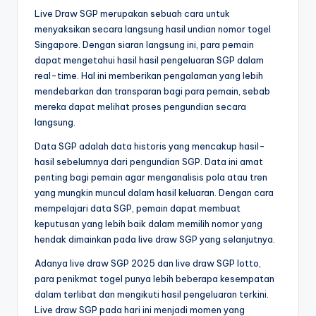
Live Draw SGP merupakan sebuah cara untuk
menyaksikan secara langsung hasil undian nomor togel
Singapore. Dengan siaran langsung ini, para pemain
dapat mengetahui hasil hasil pengeluaran SGP dalam
real-time. Hal ini memberikan pengalaman yang lebih
mendebarkan dan transparan bagi para pemain, sebab
mereka dapat melihat proses pengundian secara
langsung.
Data SGP adalah data historis yang mencakup hasil-
hasil sebelumnya dari pengundian SGP. Data ini amat
penting bagi pemain agar menganalisis pola atau tren
yang mungkin muncul dalam hasil keluaran. Dengan cara
mempelajari data SGP, pemain dapat membuat
keputusan yang lebih baik dalam memilih nomor yang
hendak dimainkan pada live draw SGP yang selanjutnya.
Adanya live draw SGP 2025 dan live draw SGP lotto,
para penikmat togel punya lebih beberapa kesempatan
dalam terlibat dan mengikuti hasil pengeluaran terkini.
Live draw SGP pada hari ini menjadi momen yang