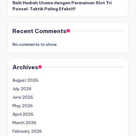
Raih Hadiah Utama dengan Permainan Slot Tri
Ponsel: Taktik Paling Efektif!
Recent Comments
No comments to show.
Archives
August 2026
July 2026
June 2026
May 2026
April 2026
March 2026
February 2026