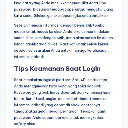
lupa data yang Anda masukkan benar. Jika Anda lupa
password, biasanya terdapat opsi untuk mengatur ulang
kata sandi. Silakan gunakan opsi ini jika anda butuhkan.
Setelah mengisi informasi dengan benar, klik tombol
masuk untuk masuk ke akun Anda. Jika semua tindakan
sudah dilakukan dengan baik, Anda akan masuk ke dalam
laman dashboard Salju4D. Pastikan untuk selalu keluar
setelah selesai akun Anda untuk menjaga kerahasiaan
informasi pribadi.
Tips Keamanan Saat Login
Saat melakukan login di platform Salju4D, selalu ingat
Anda menggunakan kata sandi yang solid dan unik.
Password yang baik harus dibentuk dari kombinasi huruf
besar, huruf kecil, angka, dan simbol. Hindari memakai
informasi pribadi yang cepat ditebak, contohnya
tanggal atau gelar hewan peliharaan. Terapkan ganti
password Anda secara berkala untuk meningkatkan
safety akun.