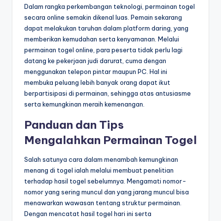
Dalam rangka perkembangan teknologi, permainan togel
secara online semakin dikenal luas. Pemain sekarang
dapat melakukan taruhan dalam platform daring, yang
memberikan kemudahan serta kenyamanan. Melalui
permainan togel online, para peserta tidak perlu lagi
datang ke pekerjaan judi darurat, cuma dengan
menggunakan telepon pintar maupun PC. Hal ini
membuka peluang lebih banyak orang dapat ikut
berpartisipasi di permainan, sehingga atas antusiasme
serta kemungkinan meraih kemenangan.
Panduan dan Tips
Mengalahkan Permainan Togel
Salah satunya cara dalam menambah kemungkinan
menang di togel ialah melalui membuat penelitian
terhadap hasil togel sebelumnya. Mengamati nomor-
nomor yang sering muncul dan yang jarang muncul bisa
menawarkan wawasan tentang struktur permainan.
Dengan mencatat hasil togel hari ini serta