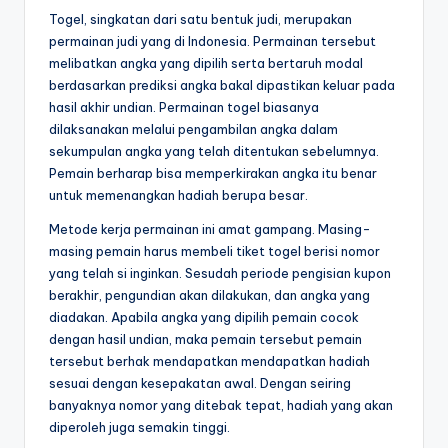
Togel, singkatan dari satu bentuk judi, merupakan
permainan judi yang di Indonesia. Permainan tersebut
melibatkan angka yang dipilih serta bertaruh modal
berdasarkan prediksi angka bakal dipastikan keluar pada
hasil akhir undian. Permainan togel biasanya
dilaksanakan melalui pengambilan angka dalam
sekumpulan angka yang telah ditentukan sebelumnya.
Pemain berharap bisa memperkirakan angka itu benar
untuk memenangkan hadiah berupa besar.
Metode kerja permainan ini amat gampang. Masing-
masing pemain harus membeli tiket togel berisi nomor
yang telah si inginkan. Sesudah periode pengisian kupon
berakhir, pengundian akan dilakukan, dan angka yang
diadakan. Apabila angka yang dipilih pemain cocok
dengan hasil undian, maka pemain tersebut pemain
tersebut berhak mendapatkan mendapatkan hadiah
sesuai dengan kesepakatan awal. Dengan seiring
banyaknya nomor yang ditebak tepat, hadiah yang akan
diperoleh juga semakin tinggi.