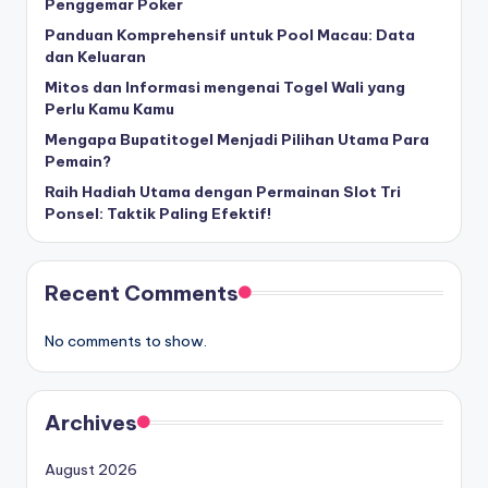
Penggemar Poker
Panduan Komprehensif untuk Pool Macau: Data
dan Keluaran
Mitos dan Informasi mengenai Togel Wali yang
Perlu Kamu Kamu
Mengapa Bupatitogel Menjadi Pilihan Utama Para
Pemain?
Raih Hadiah Utama dengan Permainan Slot Tri
Ponsel: Taktik Paling Efektif!
Recent Comments
No comments to show.
Archives
August 2026