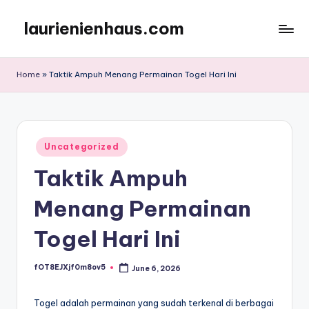
laurienienhaus.com
Skip
to
content
Home
»
Taktik Ampuh Menang Permainan Togel Hari Ini
Posted
Uncategorized
in
Taktik Ampuh
Menang Permainan
Togel Hari Ini
fOT8EJXjf0m8ov5
June 6, 2026
Posted
by
Togel adalah permainan yang sudah terkenal di berbagai