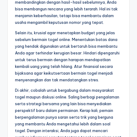
membandingkan dengan hasil-hasil sebelumnya, Anda
bisa membangun rencana yang lebih terarah. Hal ini tak
menjamin keberhasilan, tetapi bisa membantu dalam
usaha mengambil keputusan nomor yang tepat.
Selain itu, krusial agar menetapkan budget yang jelas
sebelum bermain togel online. Menentukan batas dana
yang hendak digunakan untuk bertaruh bisa membantu
Anda agar terhindar kerugian besar. Hindari dipengaruhi
untuk terus bermain dengan harapan mendapatkan
kembali uang yang telah hilang. Atur finansial secara
bijaksana agar keikutsertaan bermain togel menjadi
menyenangkan dan tak mendatangkan stres.
Di akhir, cobalah untuk bergabung dalam masyarakat
togel maupun diskusi online. Saling berbagi pengalaman
serta strategi bersama yang lain bisa menyediakan
perspektif baru dalam permainan. Kerap kali, pemain
berpengalaman punya saran serta trik yang berguna
yang membantu Anda mengetahui lebih dalam soal
togel. Dengan interaksi, Anda juga dapat mencari