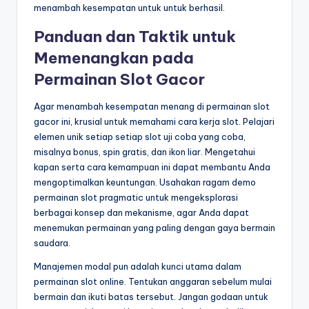
menambah kesempatan untuk untuk berhasil.
Panduan dan Taktik untuk
Memenangkan pada
Permainan Slot Gacor
Agar menambah kesempatan menang di permainan slot
gacor ini, krusial untuk memahami cara kerja slot. Pelajari
elemen unik setiap setiap slot uji coba yang coba,
misalnya bonus, spin gratis, dan ikon liar. Mengetahui
kapan serta cara kemampuan ini dapat membantu Anda
mengoptimalkan keuntungan. Usahakan ragam demo
permainan slot pragmatic untuk mengeksplorasi
berbagai konsep dan mekanisme, agar Anda dapat
menemukan permainan yang paling dengan gaya bermain
saudara.
Manajemen modal pun adalah kunci utama dalam
permainan slot online. Tentukan anggaran sebelum mulai
bermain dan ikuti batas tersebut. Jangan godaan untuk