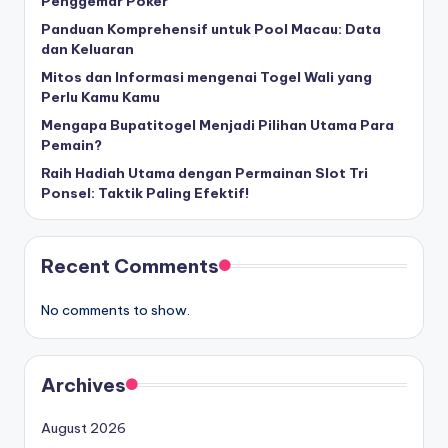
Penggemar Poker
Panduan Komprehensif untuk Pool Macau: Data
dan Keluaran
Mitos dan Informasi mengenai Togel Wali yang
Perlu Kamu Kamu
Mengapa Bupatitogel Menjadi Pilihan Utama Para
Pemain?
Raih Hadiah Utama dengan Permainan Slot Tri
Ponsel: Taktik Paling Efektif!
Recent Comments
No comments to show.
Archives
August 2026