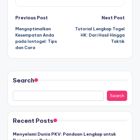
Post
Previous Post
Next Post
Mengoptimalkan
Tutorial Lengkap Togel
navigation
Kesempatan Anda
HK: Dari Hasil Hingga
pada Iontogel: Tips
Taktik
dan Cara
Search
Search
Recent Posts
Menyelami Dunia PKV: Panduan Lengkap untuk