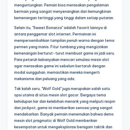
menguntungkan. Pemain bisa merasakan pengalaman
bermain yang sangat menyenangkan dari kemungkinan
kemenangan tertinggi yang tinggi dalam setiap putaran.
Selain itu, "Sweet Bonanza" adalah favorit lainnya di
antara penggemar slot internet. Permainan ini
mempersembahkan tampilan penuh warna dengan tema
permen yang manis. Fitur tumbang yang mengizinkan
kemenangan berturut-turut membuat game ini jadi seru.
Para petaruh kebanyakan mencari simulasi mesin slot
agar merasakan game ini sebelum bertaruh dengan
modal sungguhan, memastikan mereka mengerti
mekanisme dan peluang yang ada.
Tak kalah seru, "Wolf Gold" juga merupakan salah satu
opsi utama di situs mesin slot gacor. Bergaya tema
kehidupan liar dan kelebihan menarik yang meliputi respin
dan jackpot, game ini memberikan sensasi yang sangat
mendebarkan. Banyak pemain menemukan bahwa demo
mesin slot pragmatic di Wolf Gold memberikan
kesempatan untuk mengeksplorasi beragam taktik dan