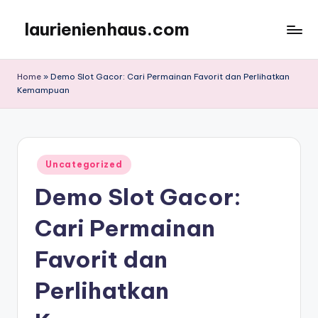
laurienienhaus.com
Skip
to
content
Home
»
Demo Slot Gacor: Cari Permainan Favorit dan Perlihatkan
Kemampuan
Posted
Uncategorized
in
Demo Slot Gacor:
Cari Permainan
Favorit dan
Perlihatkan