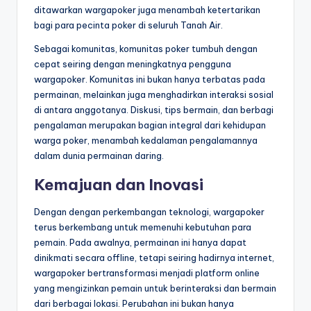
ditawarkan wargapoker juga menambah ketertarikan
bagi para pecinta poker di seluruh Tanah Air.
Sebagai komunitas, komunitas poker tumbuh dengan
cepat seiring dengan meningkatnya pengguna
wargapoker. Komunitas ini bukan hanya terbatas pada
permainan, melainkan juga menghadirkan interaksi sosial
di antara anggotanya. Diskusi, tips bermain, dan berbagi
pengalaman merupakan bagian integral dari kehidupan
warga poker, menambah kedalaman pengalamannya
dalam dunia permainan daring.
Kemajuan dan Inovasi
Dengan dengan perkembangan teknologi, wargapoker
terus berkembang untuk memenuhi kebutuhan para
pemain. Pada awalnya, permainan ini hanya dapat
dinikmati secara offline, tetapi seiring hadirnya internet,
wargapoker bertransformasi menjadi platform online
yang mengizinkan pemain untuk berinteraksi dan bermain
dari berbagai lokasi. Perubahan ini bukan hanya