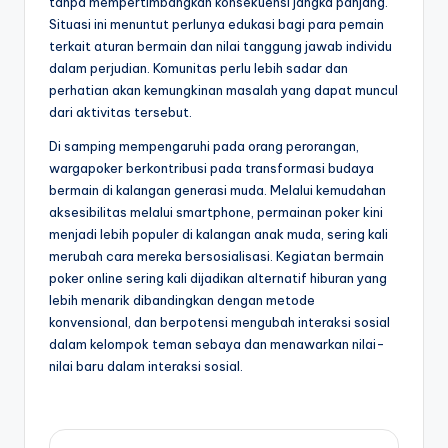
tanpa mempertimbangkan konsekuensi jangka panjang.
Situasi ini menuntut perlunya edukasi bagi para pemain
terkait aturan bermain dan nilai tanggung jawab individu
dalam perjudian. Komunitas perlu lebih sadar dan
perhatian akan kemungkinan masalah yang dapat muncul
dari aktivitas tersebut.
Di samping mempengaruhi pada orang perorangan,
wargapoker berkontribusi pada transformasi budaya
bermain di kalangan generasi muda. Melalui kemudahan
aksesibilitas melalui smartphone, permainan poker kini
menjadi lebih populer di kalangan anak muda, sering kali
merubah cara mereka bersosialisasi. Kegiatan bermain
poker online sering kali dijadikan alternatif hiburan yang
lebih menarik dibandingkan dengan metode
konvensional, dan berpotensi mengubah interaksi sosial
dalam kelompok teman sebaya dan menawarkan nilai-
nilai baru dalam interaksi sosial.