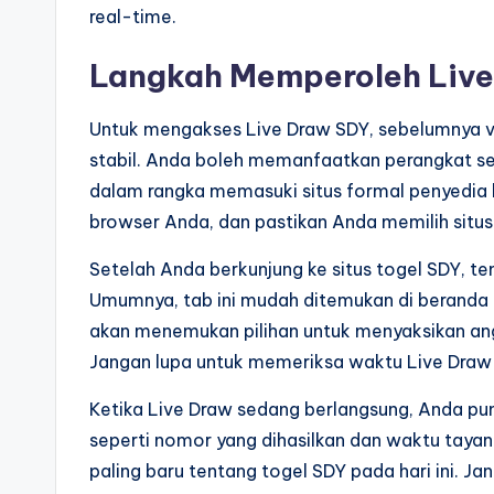
real-time.
Langkah Memperoleh Liv
Untuk mengakses Live Draw SDY, sebelumnya ve
stabil. Anda boleh memanfaatkan perangkat 
dalam rangka memasuki situs formal penyedia l
browser Anda, dan pastikan Anda memilih situs 
Setelah Anda berkunjung ke situs togel SDY, 
Umumnya, tab ini mudah ditemukan di beranda u
akan menemukan pilihan untuk menyaksikan ang
Jangan lupa untuk memeriksa waktu Live Draw a
Ketika Live Draw sedang berlangsung, Anda pun
seperti nomor yang dihasilkan dan waktu taya
paling baru tentang togel SDY pada hari ini. J