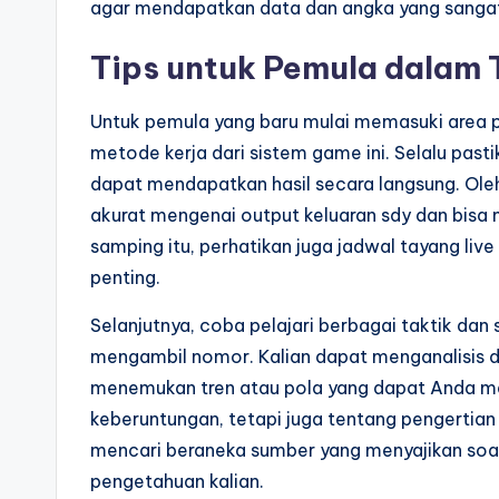
agar mendapatkan data dan angka yang sangat
Tips untuk Pemula dalam 
Untuk pemula yang baru mulai memasuki area 
metode kerja dari sistem game ini. Selalu past
dapat mendapatkan hasil secara langsung. Ole
akurat mengenai output keluaran sdy dan bisa m
samping itu, perhatikan juga jadwal tayang liv
penting.
Selanjutnya, coba pelajari berbagai taktik da
mengambil nomor. Kalian dapat menganalisis dat
menemukan tren atau pola yang dapat Anda ma
keberuntungan, tetapi juga tentang pengertian 
mencari beraneka sumber yang menyajikan soa
pengetahuan kalian.