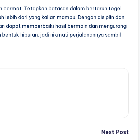
n cermat. Tetapkan batasan dalam bertaruh togel
h lebih dari yang kalian mampu. Dengan disiplin dan
n dapat memperbaiki hasil bermain dan mengurangi
h bentuk hiburan, jadi nikmati perjalanannya sambil
Next Post