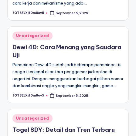
cara kerja dan mekanisme yang ada.…
fOT8EJXjf0m8ov5
September 5, 2025
Posted
by
Posted
Uncategorized
in
Dewi 4D: Cara Menang yang Saudara
Uji
Permainan Dewi 4D sudah jadi beberapa permainan itu
sangat terkenal di antara penggemar judi online di
negeri ini. Dengan menggunakan berbagai pilihan nomor
dan kombinasi angka yang mungkin mungkin, game…
fOT8EJXjf0m8ov5
September 5, 2025
Posted
by
Posted
Uncategorized
in
Togel SDY: Detail dan Tren Terbaru