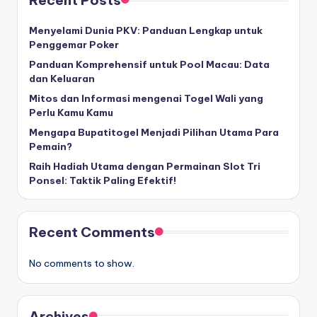
Recent Posts
Menyelami Dunia PKV: Panduan Lengkap untuk
Penggemar Poker
Panduan Komprehensif untuk Pool Macau: Data
dan Keluaran
Mitos dan Informasi mengenai Togel Wali yang
Perlu Kamu Kamu
Mengapa Bupatitogel Menjadi Pilihan Utama Para
Pemain?
Raih Hadiah Utama dengan Permainan Slot Tri
Ponsel: Taktik Paling Efektif!
Recent Comments
No comments to show.
Archives