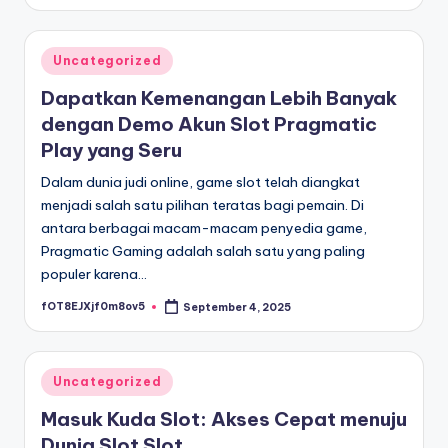
by
Posted
Uncategorized
in
Dapatkan Kemenangan Lebih Banyak
dengan Demo Akun Slot Pragmatic
Play yang Seru
Dalam dunia judi online, game slot telah diangkat
menjadi salah satu pilihan teratas bagi pemain. Di
antara berbagai macam-macam penyedia game,
Pragmatic Gaming adalah salah satu yang paling
populer karena…
fOT8EJXjf0m8ov5
September 4, 2025
Posted
by
Posted
Uncategorized
in
Masuk Kuda Slot: Akses Cepat menuju
Dunia Slot Slot