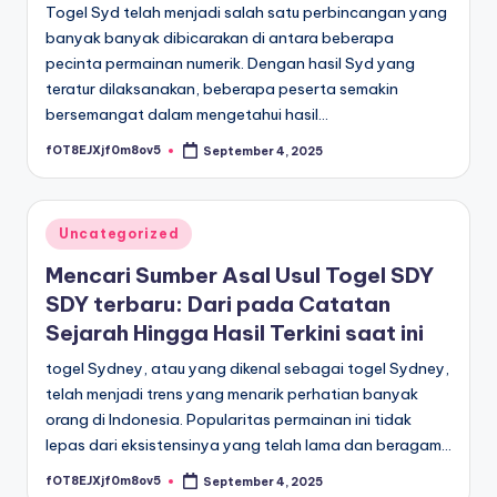
Togel Syd telah menjadi salah satu perbincangan yang
banyak banyak dibicarakan di antara beberapa
pecinta permainan numerik. Dengan hasil Syd yang
teratur dilaksanakan, beberapa peserta semakin
bersemangat dalam mengetahui hasil…
fOT8EJXjf0m8ov5
September 4, 2025
Posted
by
Posted
Uncategorized
in
Mencari Sumber Asal Usul Togel SDY
SDY terbaru: Dari pada Catatan
Sejarah Hingga Hasil Terkini saat ini
togel Sydney, atau yang dikenal sebagai togel Sydney,
telah menjadi trens yang menarik perhatian banyak
orang di Indonesia. Popularitas permainan ini tidak
lepas dari eksistensinya yang telah lama dan beragam…
fOT8EJXjf0m8ov5
September 4, 2025
Posted