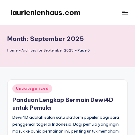
laurienienhaus.com
Skip
to
content
Month:
September 2025
Home
»
Archives for September 2025
»
Page 6
Posted
Uncategorized
in
Panduan Lengkap Bermain Dewi4D
untuk Pemula
Dewi4D adalah salah satu platform populer bagi para
penggemar togel di Indonesia. Bagi pemula yang ingin
masuk ke dunia permainan ini, penting untuk memahami