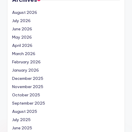
August 2026
July 2026
June 2026
May 2026
April 2026
March 2026
February 2026
January 2026
December 2025
November 2025
October 2025
September 2025
August 2025
July 2025
June 2025