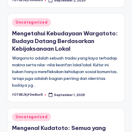
fOT8EJXjf0m8ov5
September 2, 2025
Posted
by
Posted
Uncategorized
in
Mengetahui Kebudayaan Wargatoto:
Budaya Datang Berdasarkan
Kebijaksanaan Lokal
Wargatoto adalah sebuah tradisi yang kaya terhadap
makna serta nilai-nilai kearifan lokal lokal. Kultur ini
bukan hanya merefleksikan kehidupan sosial komunitas,
tetapi juga adalah bagian penting dari identitas
budaya yg…
fOT8EJXjf0m8ov5
September 1, 2025
Posted
by
Posted
Uncategorized
in
Mengenal Kudatoto: Semua yang