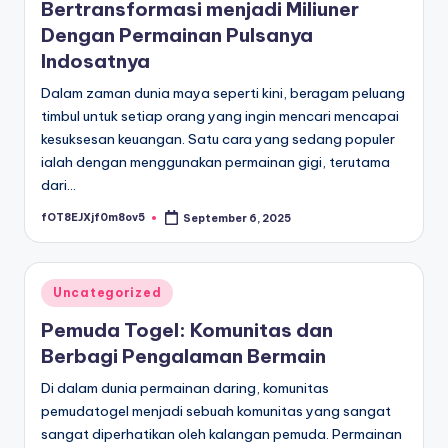
Bertransformasi menjadi Miliuner
Dengan Permainan Pulsanya
Indosatnya
Dalam zaman dunia maya seperti kini, beragam peluang
timbul untuk setiap orang yang ingin mencari mencapai
kesuksesan keuangan. Satu cara yang sedang populer
ialah dengan menggunakan permainan gigi, terutama
dari…
fOT8EJXjf0m8ov5
September 6, 2025
Posted
by
Posted
Uncategorized
in
Pemuda Togel: Komunitas dan
Berbagi Pengalaman Bermain
Di dalam dunia permainan daring, komunitas
pemudatogel menjadi sebuah komunitas yang sangat
sangat diperhatikan oleh kalangan pemuda. Permainan