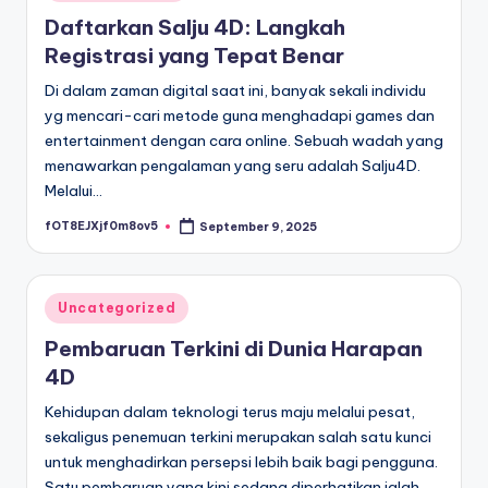
in
Daftarkan Salju 4D: Langkah
Registrasi yang Tepat Benar
Di dalam zaman digital saat ini, banyak sekali individu
yg mencari-cari metode guna menghadapi games dan
entertainment dengan cara online. Sebuah wadah yang
menawarkan pengalaman yang seru adalah Salju4D.
Melalui…
fOT8EJXjf0m8ov5
September 9, 2025
Posted
by
Posted
Uncategorized
in
Pembaruan Terkini di Dunia Harapan
4D
Kehidupan dalam teknologi terus maju melalui pesat,
sekaligus penemuan terkini merupakan salah satu kunci
untuk menghadirkan persepsi lebih baik bagi pengguna.
Satu pembaruan yang kini sedang diperhatikan ialah