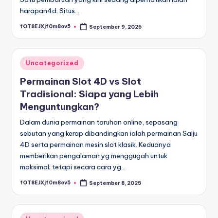
harapan4d. Situs…
fOT8EJXjf0m8ov5
September 9, 2025
Posted
by
Posted
Uncategorized
in
Permainan Slot 4D vs Slot
Tradisional: Siapa yang Lebih
Menguntungkan?
Dalam dunia permainan taruhan online, sepasang
sebutan yang kerap dibandingkan ialah permainan Salju
4D serta permainan mesin slot klasik. Keduanya
memberikan pengalaman yg menggugah untuk
maksimal; tetapi secara cara yg…
fOT8EJXjf0m8ov5
September 8, 2025
Posted
by
Posted