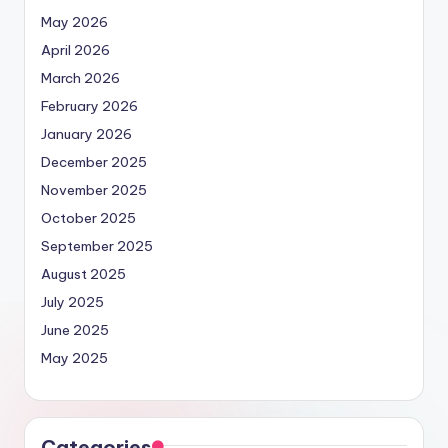
May 2026
April 2026
March 2026
February 2026
January 2026
December 2025
November 2025
October 2025
September 2025
August 2025
July 2025
June 2025
May 2025
Categories