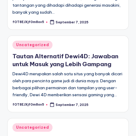
tantangan yang dihadapi dihadapi generasi masakini,
banyak yang sudah…
fOT8EJXjf0m8ov5
September 7, 2025
Posted
by
Posted
Uncategorized
in
Tautan Alternatif Dewi4D: Jawaban
untuk Masuk yang Lebih Gampang
Dewi4D merupakan salah satu situs yang banyak dicari
oleh para pencinta game judi di dunia maya. Dengan
berbagai pilihan permainan dan tampilan yang user-
friendly, Dewi 4D memberikan sensasi gaming yang…
fOT8EJXjf0m8ov5
September 7, 2025
Posted
by
Posted
Uncategorized
in